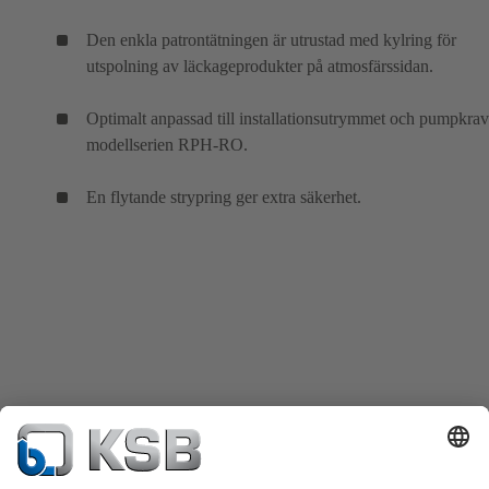
Den enkla patrontätningen är utrustad med kylring för
utspolning av läckageprodukter på atmosfärssidan.
Optimalt anpassad till installationsutrymmet och pumpkrav
modellserien RPH-RO.
En flytande strypring ger extra säkerhet.