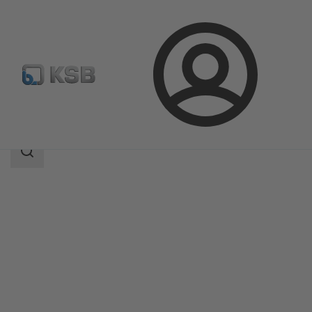
Login
Produkter
Produktkatalog
4RPS
Sökomfattning
Sökomfattning