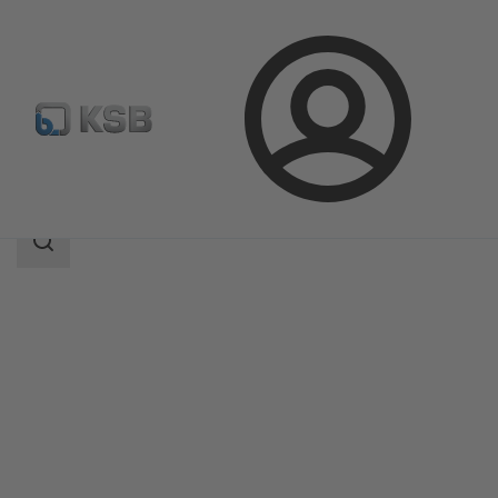
Login
Produkter
Produktkatalog
4RDQ
Sökomfattning
Sökomfattning