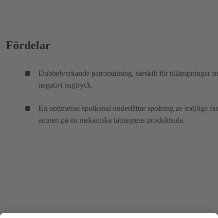
Fördelar
Dubbelverkande patrontätning, särskilt för tillämpningar 
negativt sugtryck.
En optimerad spolkanal underlättar spolning av möjliga fas
ämnen på en mekaniska tätningens produktsida.