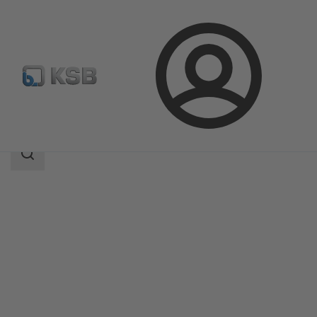
Login
Produkter
Produktkatalog
4OMQ
Sökomfattning
Sökomfattning