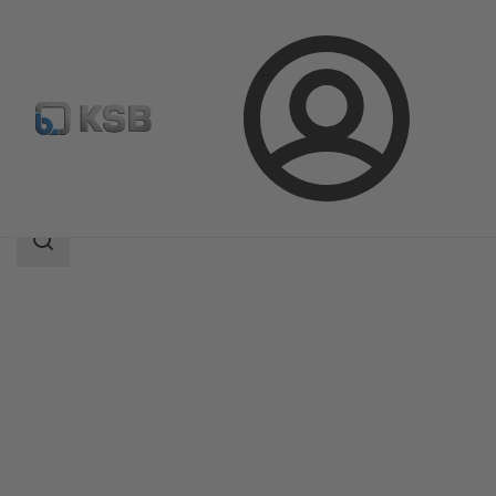
Login
Produkter
Produktkatalog
4MC
Sökomfattning
Sökomfattning