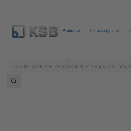
Produkter
Tekniska tjänster
A
Produkter
Produktkatalog
4HLQ
Sökomfattning
Sökomfattning