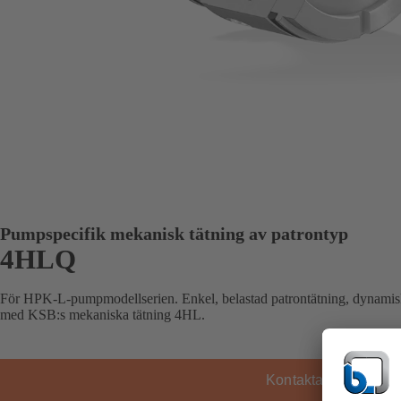
Pumpspecifik mekanisk tätning av patrontyp
4HLQ
För HPK-L-pumpmodellserien. Enkel, belastad patrontätning, dynamis
med KSB:s mekaniska tätning 4HL.
Kontakta KSB