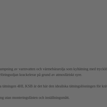
umpning av varmvatten och värmebärarolja som kyltätning med trycklös
föringsoljan krackelerar på grund av atmosfäriskt syre.
 tätningen 4HL KSB är det här den idealiska tätningslösningen för krä
g utan monteringsfästen och inställningsmått.