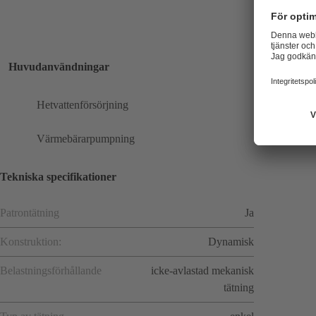
Huvudanvändningar
Hetvattenförsörjning
Värmebärarpumpning
Tekniska specifikationer
Patrontätning
Ja
Konstruktion:
Dynamisk
Belastningsförhållande
icke-avlastad mekanisk
tätning