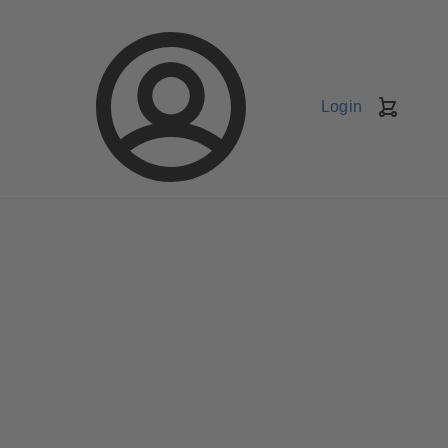
Login
Kundv