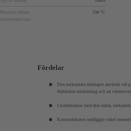
Typ av tätning
enkel
Maximal tillåten
100 °C
medietemperatur
Fördelar
Den mekaniska tätningen används vid p
förhindrar torrkörning och att värmeöver
I kombination med den enkla, mekaniska
Konstruktionen möjliggör enkel monterin