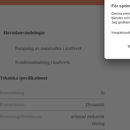
Huvudanvändningar
Pumpning av matarvatten i kraftverk
Kondensatmatning i kraftverk
Tekniska specifikationer
Patrontätning
Ja
Konstruktion:
Dynamisk
Belastningsförhållande
avlastad mekanisk
tätning