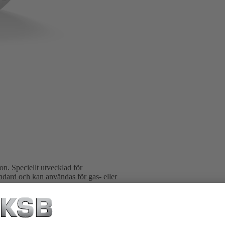
. Speciellt utvecklad för
ndard och kan användas för gas- eller