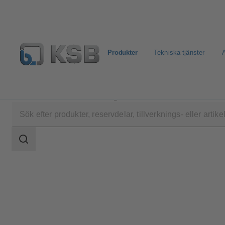
Produkter
Tekniska tjänster
A
Produkter
Produktkatalog
4EDTMP
Sökomfattning
Sökomfattning