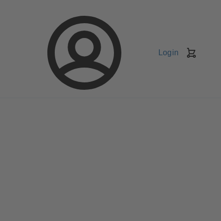
Login
Kundv