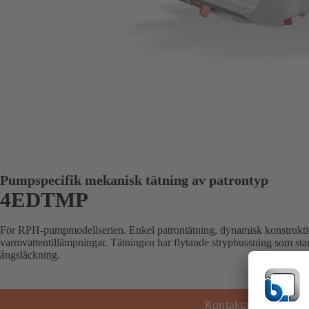
Pumpspecifik mekanisk tätning av patrontyp
4EDTMP
För RPH-pumpmodellserien. Enkel patrontätning, dynamisk konstruktion
varmvattentillämpningar. Tätningen har flytande strypbussning som sta
ångsläckning.
Kontakta KSB