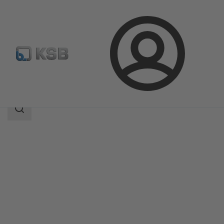
Login
Produkter
Produktkatalog
4ESD
Sökomfattning
Sökomfattning