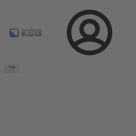
Login
Produkter
Produktkatalog
4EB
Sökomfattning
Sökomfattning