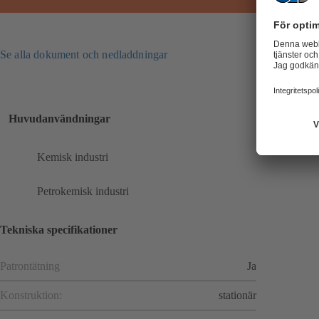
Se alla dokument och nedladdningar
Huvudanvändningar
Kemisk industri
Petrokemisk industri
Tekniska specifikationer
Patrontätning
Ja
Konstruktion:
stationär