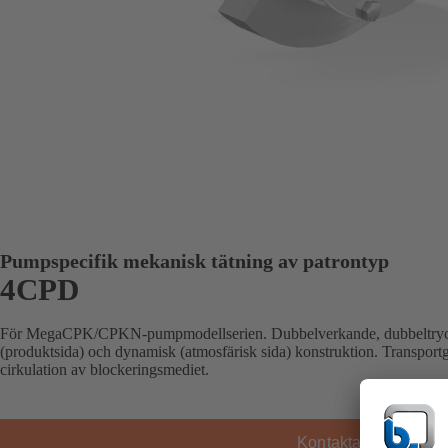
Pumpspecifik mekanisk tätning av patrontyp
4CPD
För MegaCPK/CPKN-pumpmodellserien. Dubbelverkande, dubbeltryckav
(produktsida) och dynamisk (atmosfärisk sida) konstruktion. Transpor
cirkulation av blockeringsmediet.
Kontakta KSB