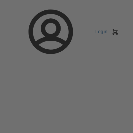
Login
Kundv