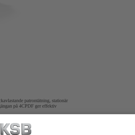
lastande patrontätning, stationär
tgängan på 4CPDF ger effektiv