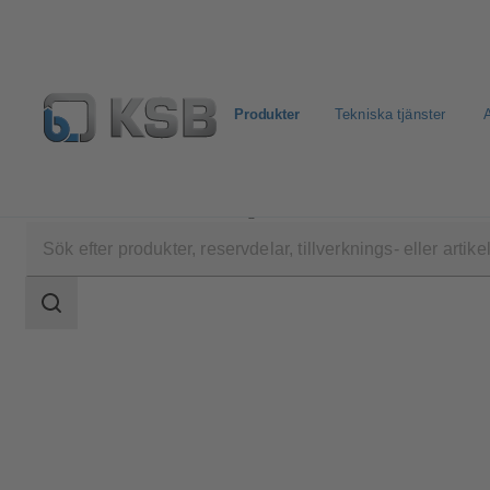
Produkter
Tekniska tjänster
A
Produkter
Produktkatalog
4CPD
Sökomfattning
Sökomfattning