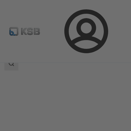
Login
Produkter
Produktkatalog
4CP
Sökomfattning
Sökomfattning