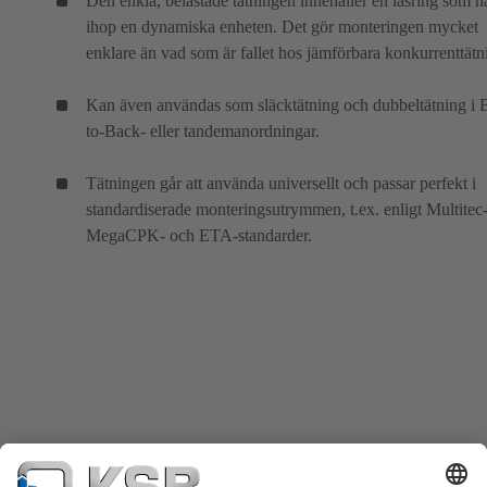
Den enkla, belastade tätningen innehåller en låsring som hå
ihop en dynamiska enheten. Det gör monteringen mycket
enklare än vad som är fallet hos jämförbara konkurrenttätn
Kan även användas som släcktätning och dubbeltätning i 
to-Back- eller tandemanordningar.
Tätningen går att använda universellt och passar perfekt i
standardiserade monteringsutrymmen, t.ex. enligt Multitec-
MegaCPK- och ETA-standarder.