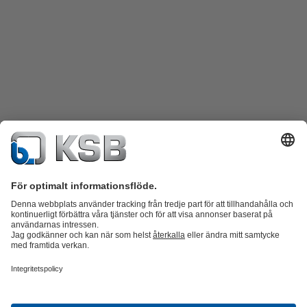
Produktkatalog
KSB SupremeServ: Reservdelar
KSB SupremeServ:
Premiumservice för pumpar och ventiler
Varukorgen
Produkter