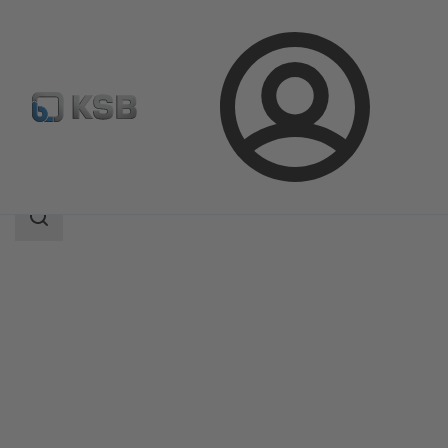
Login
Produkter
Produktkatalog
4EYS
Sökomfattning
Sökomfattning