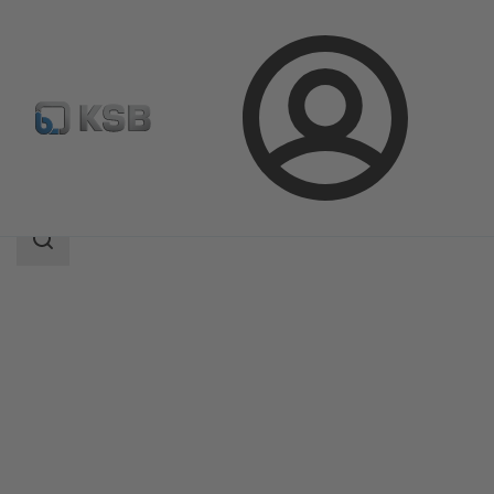
Login
Produkter
Produktkatalog
5KSCB2S
Sökomfattning
Sökomfattning