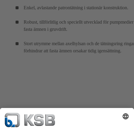
Enkel, avlastande patrontätning i stationär konstruktion.
Robust, tillförlitlig och speciellt utvecklad för pumpmedie
fasta ämnen i gruvdrift.
Stort utrymme mellan axelhylsan och de tätningsring ringa
förhindrar att fasta ämnen orsakar tidig igensättning.