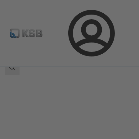
Login
Produkter
Produktkatalog
LAPIS
Sökomfattning
Sökomfattning