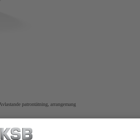
 Avlastande patrontätning, arrangemang