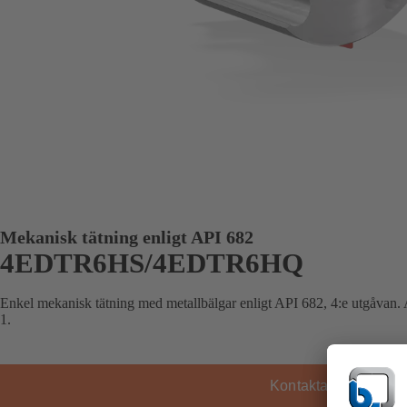
Mekanisk tätning enligt API 682
4EDTR6HS/4EDTR6HQ
Enkel mekanisk tätning med metallbälgar enligt API 682, 4:e utgåvan.
1.
Kontakta KSB