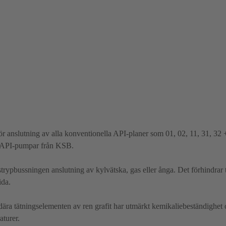
r anslutning av alla konventionella API-planer som 01, 02, 11, 31, 32 
lla API-pumpar från KSB.
trypbussningen anslutning av kylvätska, gas eller ånga. Det förhindrar 
ida.
a tätningselementen av ren grafit har utmärkt kemikaliebeständighet o
aturer.