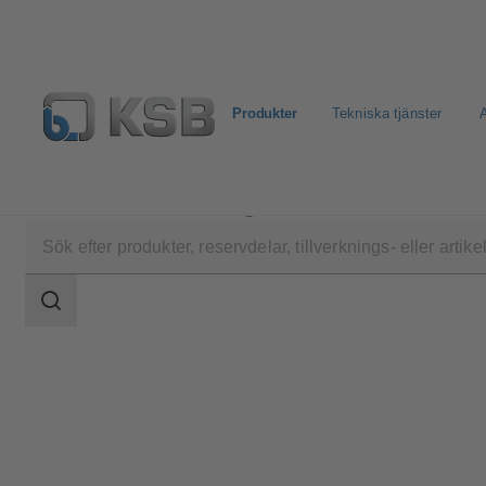
Produkter
Tekniska tjänster
A
Produkter
Produktkatalog
4EDTR6HS/4EDTR6H
Sökomfattning
Sökomfattning