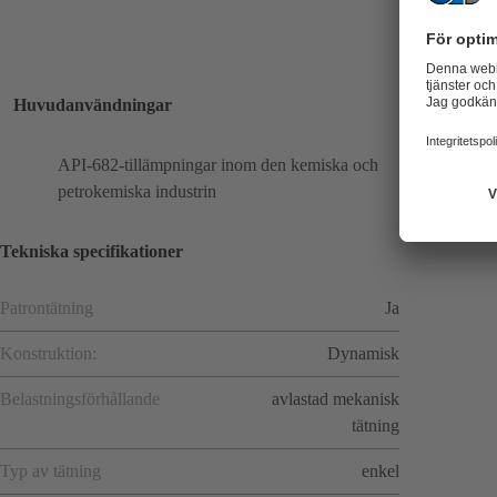
Huvudanvändningar
API-682-tillämpningar inom den kemiska och
petrokemiska industrin
Tekniska specifikationer
Patrontätning
Ja
Konstruktion:
Dynamisk
Belastningsförhållande
avlastad mekanisk
tätning
Typ av tätning
enkel