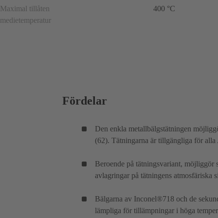
Maximal tillåten
400 °C
medietemperatur
Fördelar
Den enkla metallbälgstätningen möjliggö
(62). Tätningarna är tillgängliga för a
Beroende på tätningsvariant, möjliggör s
avlagringar på tätningens atmosfäriska s
Bälgarna av Inconel®718 och de sekundär
lämpliga för tillämpningar i höga temper