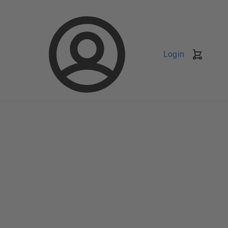
Login
Kundv