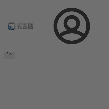
Login
Produkter
Produktkatalog
4EDBM6S/4EDBM6Q
Sökomfattning
Sökomfattning