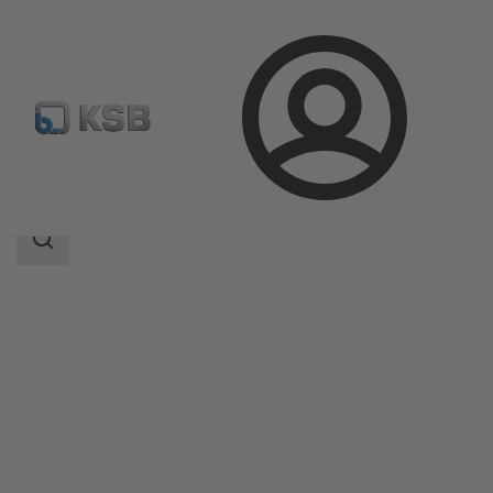
Login
Produkter
Produktkatalog
4C/4CN
Sökomfattning
Sökomfattning