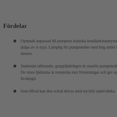
Fördelar
Optimalt anpassad till pumpens koniska installationsutry
(kåpa av A-typ). Lämplig för pumpmedier med hög andel f
ämnen.
Stationärt utförande, gruppfjädringen är utanför pumpmedi
De stora fjädrarna är resistenta mot föroreningar och ger o
livslängd.
Som tillval kan den också drivas med tryckfri spärrvätska.