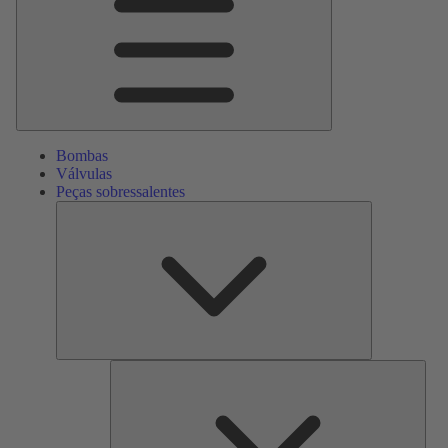
Bombas
Válvulas
Peças sobressalentes
Peças
sobressalente
Serv