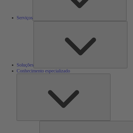
Serviços
Solu
Soluções
Conhecimento especializado
Conhecimento
especializado
F