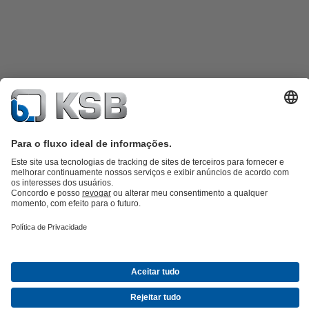
Catálogo de produtos
KSB SupremeServ: peças sobressalentes
KSB
SupremeServ: assistência premium para bombas e válvulas
Carrinho
de compras
Ferramentas
Águas Residuais
Abastecimento de Água
Indústria
Tecnologia de
edifícios
Energias Renováveis
KSB Portugal • Venha Conhecer-nos melhor
Eventos
Informações
Técnicas e Notícias
Oportunidades de carreira na KSB
Redes Sociais
Contactos KSB Portugal