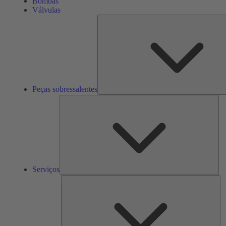
Bombas
Válvulas
Peças sobressalentes
Ser
Serviços
So