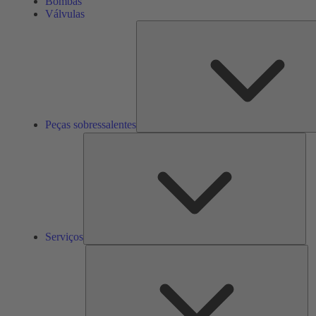
Bombas
Válvulas
Peças sobressalentes
Ser
Serviços
So