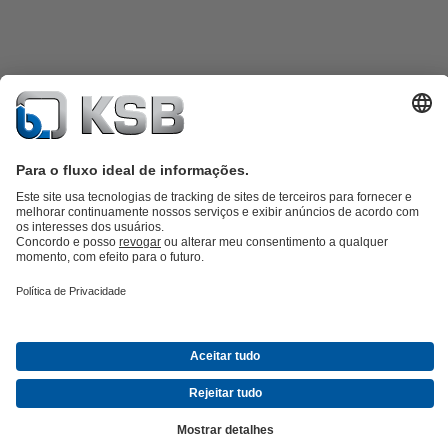
Catálogo de produtos
KSB SupremeServ: peças sobressalentes
KSB
SupremeServ: assistência premium para bombas e válvulas
Carrinho
de compras
Ferramentas
Águas Residuais
Abastecimento de Água
Indústria
Tecnologia de
edifícios
Energias Renováveis
KSB Portugal • Venha Conhecer-nos melhor
Eventos
Informações
Técnicas e Notícias
Oportunidades de carreira na KSB
Redes Sociais
Contactos KSB Portugal
© KSB SE & Co. KGaA
Politica de Privacidade
Declaração de Responsabilidade
Informações