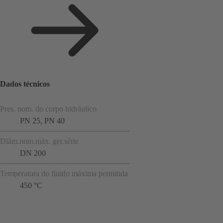
Dados técnicos
Pres. nom. do corpo hidráulico
PN 25, PN 40
Diâm.nom.máx. ger.série
DN 200
Temperatura do fluido máxima permitida
450 °C