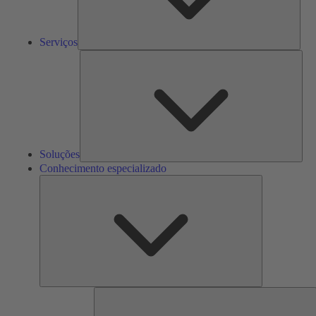
Serviços
Solu
Soluções
Conhecimento especializado
Conhecimento
especializado
F