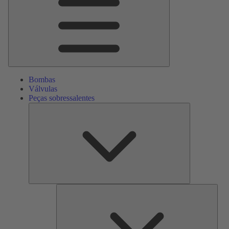
Bombas
Válvulas
Peças sobressalentes
Peças
sobressalente
Serv