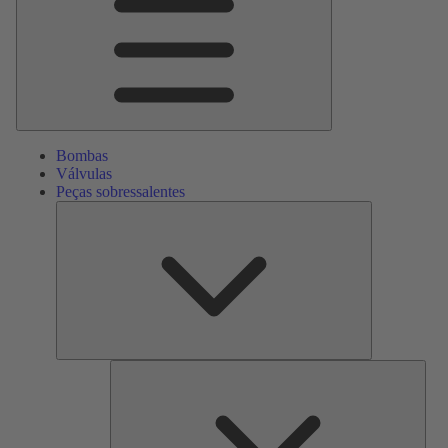
Bombas
Válvulas
Peças sobressalentes
Peças
sobressalente
Serv