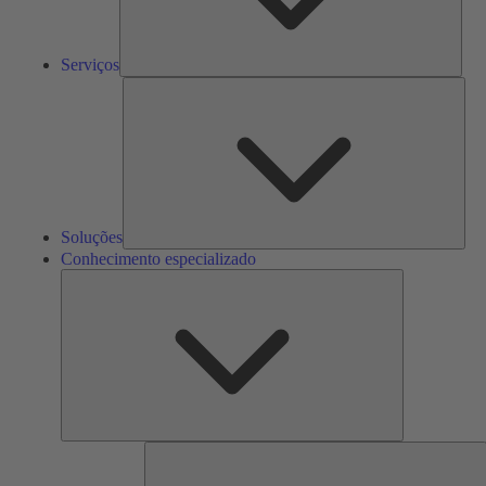
Serviços
Solu
Soluções
Conhecimento especializado
Conhecimento
especializado
F