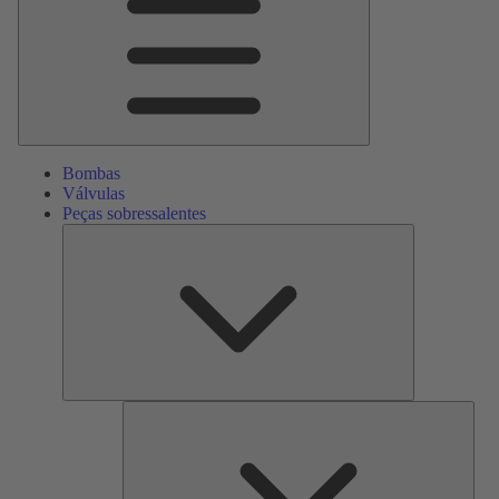
Bombas
Válvulas
Peças sobressalentes
Peças
sobressalente
Serv