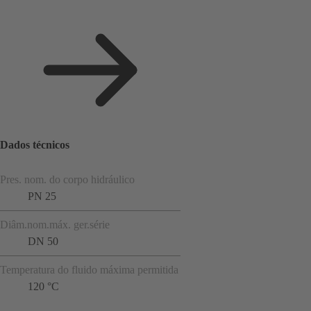
Dados técnicos
Pres. nom. do corpo hidráulico
PN 25
Diâm.nom.máx. ger.série
DN 50
Temperatura do fluido máxima permitida
120 °C