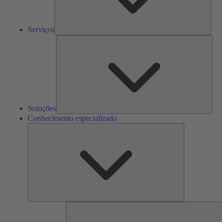
Serviços
Solu
Soluções
Conhecimento especializado
Conhecimento
especializado
F