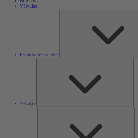
Bombas
Válvulas
Peças sobressalentes
Ser
Serviços
So