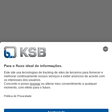
Catálogo de produtos
KSB SupremeServ: peças sobressalentes
KSB
SupremeServ: assistência premium para bombas e válvulas
Carrinho
de compras
Ferramentas
Águas Residuais
Abastecimento de Água
Indústria
Tecnologia de
edifícios
Energias Renováveis
KSB Portugal • Venha Conhecer-nos melhor
Eventos
Informações