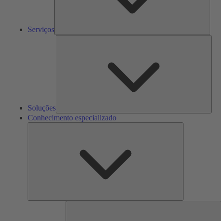
Serviços
Solu
Soluções
Conhecimento especializado
Conhecimento
especializado
F