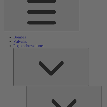
Bombas
Válvulas
Peças sobressalentes
Peças
sobressalente
Serv