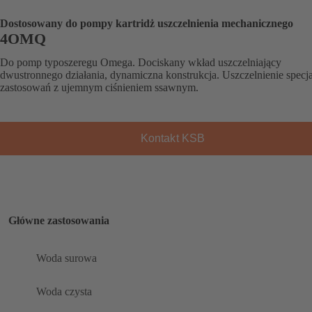
Dostosowany do pompy kartridż uszczelnienia mechanicznego
4OMQ
Do pomp typoszeregu Omega. Dociskany wkład uszczelniający
dwustronnego działania, dynamiczna konstrukcja. Uszczelnienie specja
zastosowań z ujemnym ciśnieniem ssawnym.
Kontakt KSB
Główne zastosowania
Woda surowa
Woda czysta