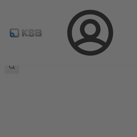
Login
Produkty
Katalog produktów
4OMQ
Zakres
wyszukiwania
Zakres
wyszukiwania