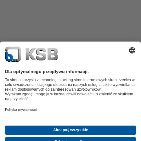
Katalog produktów
Części zamienne
Usługi /
Serwis
Koszyk
Oprogramowanie i know-how
Woda brudna i ścieki
Woda
Przemysł Ogólny
Technika
instalacyjna
Energetyka
O firmie
Wydarzenia
Aktualności
Career opportunities at KSB
Media