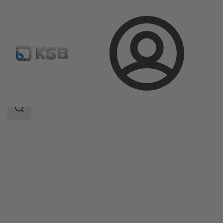
Login
Produkty
Katalog produktów
4MC
Zakres
wyszukiwania
Zakres
wyszukiwania