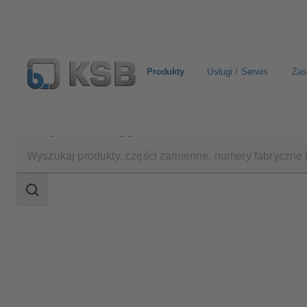
Produkty
Usługi / Serwis
Zas
Produkty
Katalog produktów
4KDC
Zakres
wyszukiwania
Zakres
wyszukiwania