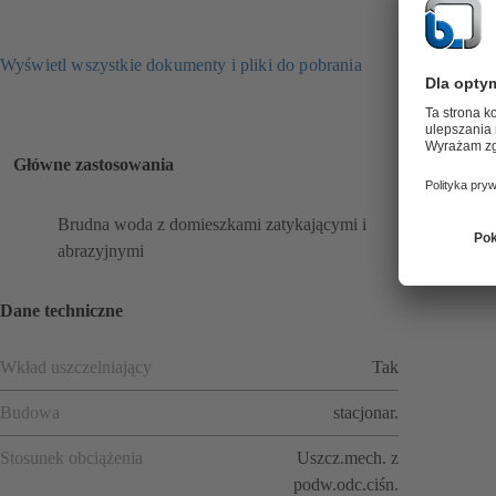
Wyświetl wszystkie dokumenty i pliki do pobrania
Główne zastosowania
Brudna woda z domieszkami zatykającymi i
abrazyjnymi
Dane techniczne
Wkład uszczelniający
Tak
Budowa
stacjonar.
Stosunek obciążenia
Uszcz.mech. z
podw.odc.ciśn.