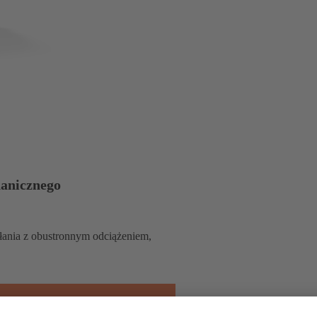
hanicznego
ania z obustronnym odciążeniem,