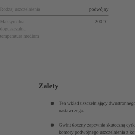
Rodzaj uszczelnienia
podwójny
Maksymalna
200 °C
dopuszczalna
temperatura medium
Zalety
Ten wkład uszczelniający dwustronneg
nastawczego.
Gwint tłoczny zapewnia skuteczną cyrku
komory podwójnego uszczelnienia z korz