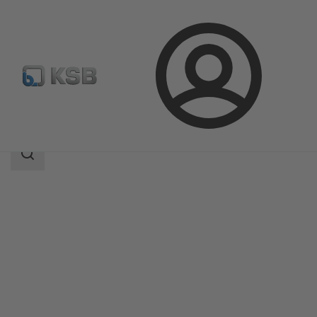
Login
Produkty
Katalog produktów
5HG-BM3
Zakres
wyszukiwania
Zakres
wyszukiwania