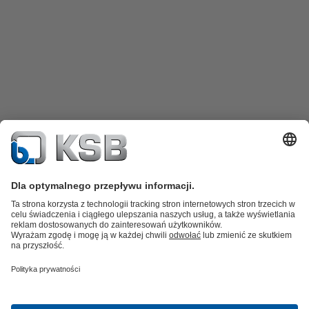
Katalog produktów
Części zamienne
Usługi /
Serwis
Koszyk
Oprogramowanie i know-how
Woda brudna i ścieki
Woda
Przemysł Ogólny
Technika