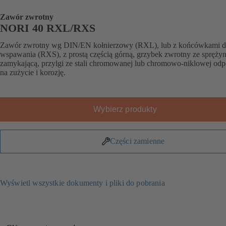
Zawór zwrotny
NORI 40 RXL/RXS
Zawór zwrotny wg DIN/EN kołnierzowy (RXL), lub z końcówkami 
wspawania (RXS), z prostą częścią górną, grzybek zwrotny ze spręży
zamykającą, przylgi ze stali chromowanej lub chromowo-niklowej odp
na zużycie i korozję.
Wybierz produkty
Części zamienne
Wyświetl wszystkie dokumenty i pliki do pobrania