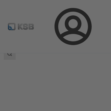
Login
Produkty
Katalog produktów
NORI 40 RXL/RXS
Zakres
wyszukiwania
Zakres
wyszukiwania