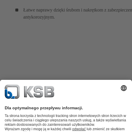
Łatwe naprawy dzięki śrubom i nakrętkom z zabezpiecze
antykorozyjnym.