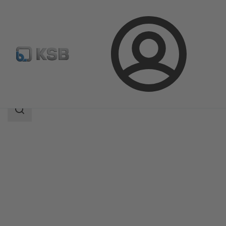
Login
Produkty
Katalog produktów
NORI 40 ZXLB/ZXSB
Zakres
wyszukiwania
Zakres
wyszukiwania