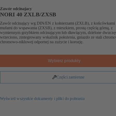
Zawór odcinajacy
NORI 40 ZXLB/ZXSB
Zawór odcinający wg DIN/EN z kołnierzami (ZXLB), z końcówkami 
mufami do wspawania (ZXSB), z mieszkiem, prostą częścią górną, z
wymiennym grzybkiem odcinającym lub dławiącym, dzielone dwuczę
wrzeciono, zintegrowany wskaźnik położenia, gniazdo ze stali chromo
chromowo-niklowej odpornej na zużycie i korozję.
Wybierz produkty
Części zamienne
Wyświetl wszystkie dokumenty i pliki do pobrania