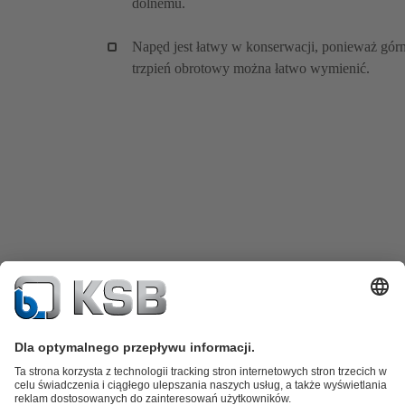
dolnemu.
Napęd jest łatwy w konserwacji, ponieważ gór
trzpień obrotowy można łatwo wymienić.