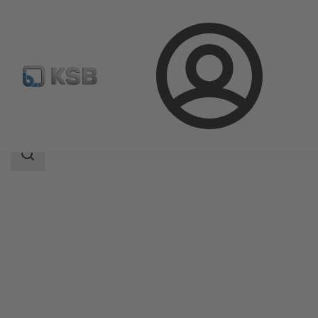
Login
Produkty
Katalog produktów
MIL 71000
Zakres
wyszukiwania
Zakres
wyszukiwania