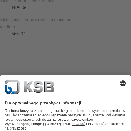
Maks. śr. nom. Gener. typosz.
NPS 36
Maksymalna dopuszczalna temperatura
medium
566 °C