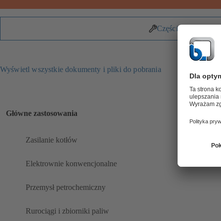
Części zamienne
Wyświetl wszystkie dokumenty i pliki do pobrania
Główne zastosowania
Zasilanie kotłów
Elektrownie konwencjonalne
Przemysł petrochemiczny
Rurociągi i zbiorniki paliw