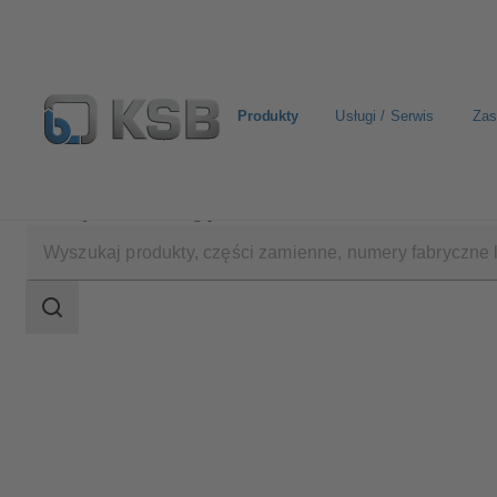
Produkty
Usługi / Serwis
Zas
Produkty
Katalog produktów
ECOLINE GLF 150-
Zakres
wyszukiwania
Zakres
wyszukiwania