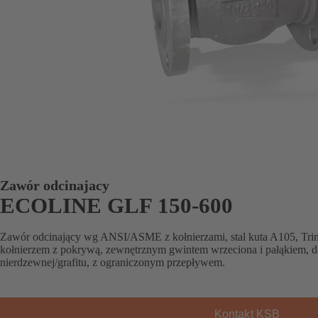
Zawór odcinajacy
ECOLINE GLF 150-600
Zawór odcinający wg ANSI/ASME z kołnierzami, stal kuta A105, Trim 8
kołnierzem z pokrywą, zewnętrznym gwintem wrzeciona i pałąkiem, dław
nierdzewnej/grafitu, z ograniczonym przepływem.
Kontakt KSB