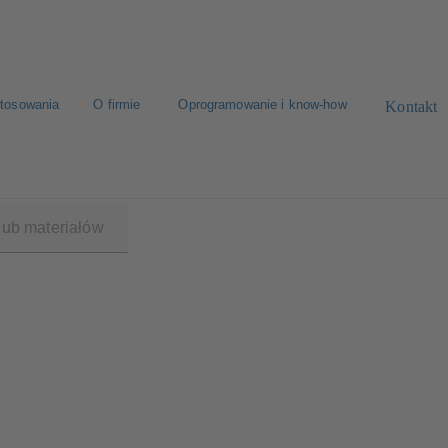
tosowania
O firmie
Oprogramowanie i know-how
Kontakt
600