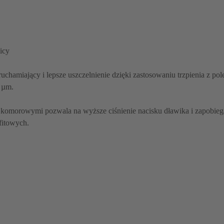
icy
uchamiający i lepsze uszczelnienie dzięki zastosowaniu trzpienia z p
 µm.
i komorowymi pozwala na wyższe ciśnienie nacisku dławika i zapobiega
fitowych.