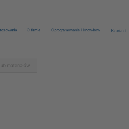
tosowania
O firmie
Oprogramowanie i know-how
Kontakt
V