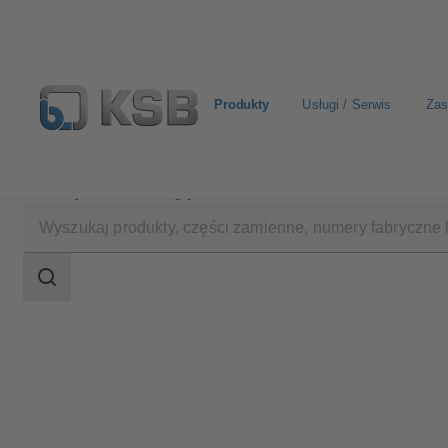
Produkty
Usługi / Serwis
Zas
Produkty
Katalog produktów
BOA-H/HE/HV/HE
Zakres
wyszukiwania
Zakres
wyszukiwania