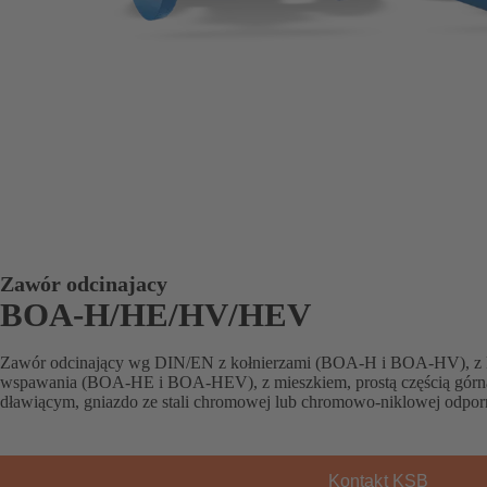
Zawór odcinajacy
BOA-H/HE/HV/HEV
Zawór odcinający wg DIN/EN z kołnierzami (BOA-H i BOA-HV), z
wspawania (BOA-HE i BOA-HEV), z mieszkiem, prostą częścią górną
dławiącym, gniazdo ze stali chromowej lub chromowo-niklowej odporne
Kontakt KSB