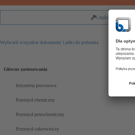
Części zamienne
Wyświetl wszystkie dokumenty i pliki do pobrania
Główne zastosowania
Inżynieria procesowa
Przemysł chemiczny
Przemysł petrochemiczny
Przemysł cukrowniczy