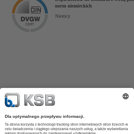
norm niemieckich
Niemcy