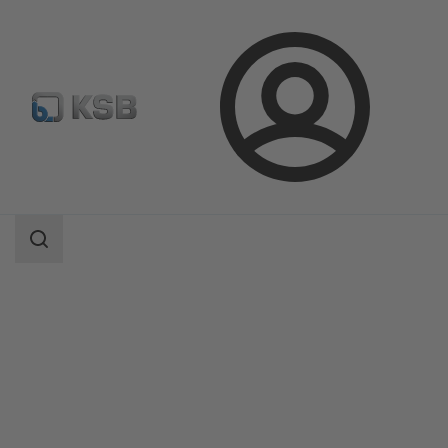
Login
Produkty
Katalog produktów
BOA-Control/ BOA‑Control IMS
Zakres
wyszukiwania
Zakres
wyszukiwania