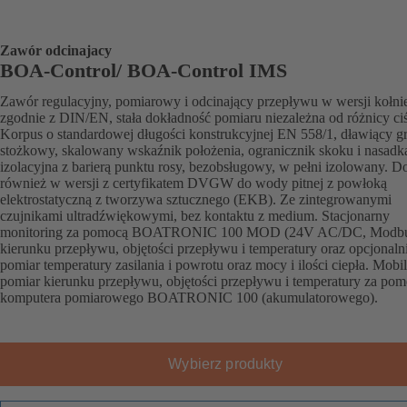
Zawór odcinajacy
BOA-Control/ BOA‑Control IMS
Zawór regulacyjny, pomiarowy i odcinający przepływu w wersji kołni
zgodnie z DIN/EN, stała dokładność pomiaru niezależna od różnicy ci
Korpus o standardowej długości konstrukcyjnej EN 558/1, dławiący g
stożkowy, skalowany wskaźnik położenia, ogranicznik skoku i nasadk
izolacyjna z barierą punktu rosy, bezobsługowy, w pełni izolowany. D
również w wersji z certyfikatem DVGW do wody pitnej z powłoką
elektrostatyczną z tworzywa sztucznego (EKB). Ze zintegrowanymi
czujnikami ultradźwiękowymi, bez kontaktu z medium. Stacjonarny
monitoring za pomocą BOATRONIC 100 MOD (24V AC/DC, Modbu
kierunku przepływu, objętości przepływu i temperatury oraz opcjonaln
pomiar temperatury zasilania i powrotu oraz mocy i ilości ciepła. Mobi
pomiar kierunku przepływu, objętości przepływu i temperatury za po
komputera pomiarowego BOATRONIC 100 (akumulatorowego).
Wybierz produkty