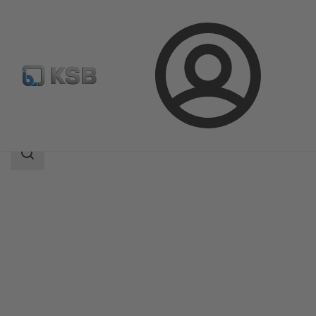
Login
Produkty
Katalog produktów
HERA-BD
Zakres
wyszukiwania
Zakres
wyszukiwania