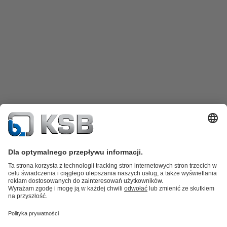
Katalog produktów
Części zamienne
Usługi /
Serwis
Koszyk
Oprogramowanie i know-how