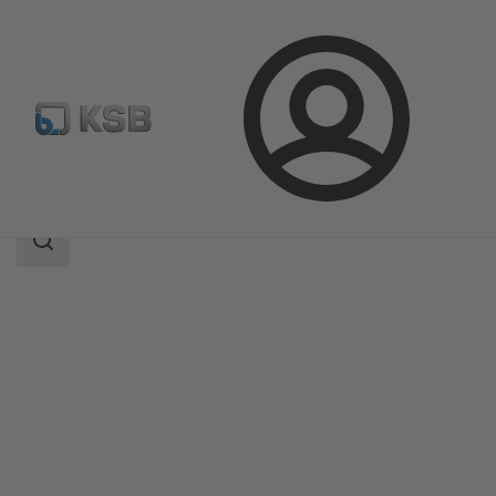
Login
Produkty
Katalog produktów
HERA-BHT
Zakres
wyszukiwania
Zakres
wyszukiwania