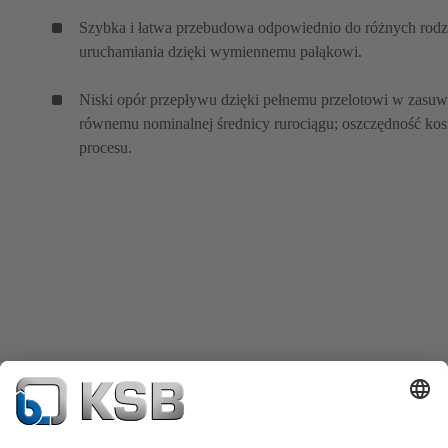
Szybka i łatwa przebudowa odpowiednio do różnych rod
uruchamiania dzięki wymiennemu pałąkowi.
Niski opór przepływu dzięki pełnemu przelotowi w zasuw
równemu nominalnej średnicy rurociągu; oszczędność ko
procesu.