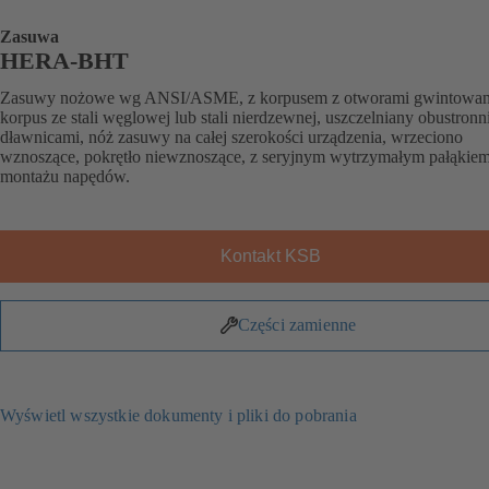
Zasuwa
HERA-BHT
Zasuwy nożowe wg ANSI/ASME, z korpusem z otworami gwintowan
korpus ze stali węglowej lub stali nierdzewnej, uszczelniany obustronni
dławnicami, nóż zasuwy na całej szerokości urządzenia, wrzeciono
wznoszące, pokrętło niewznoszące, z seryjnym wytrzymałym pałąkie
montażu napędów.
Kontakt KSB
Części zamienne
Wyświetl wszystkie dokumenty i pliki do pobrania