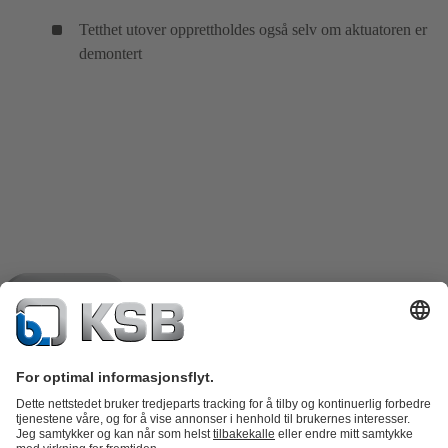
Tetthet utover opprettholdes også selv om aktuatoren er
demontert