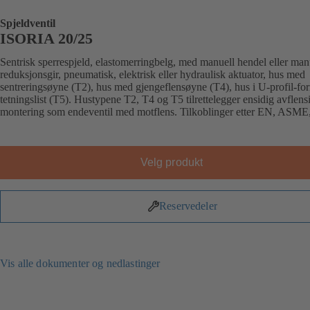
Spjeldventil
ISORIA 20/25
Sentrisk sperrespjeld, elastomerringbelg, med manuell hendel eller man
reduksjonsgir, pneumatisk, elektrisk eller hydraulisk aktuator, hus med
sentreringsøyne (T2), hus med gjengeflensøyne (T4), hus i U-profil-fo
tetningslist (T5). Hustypene T2, T4 og T5 tilrettelegger ensidig avflens
montering som endeventil med motflens. Tilkoblinger etter EN, ASME,
Velg produkt
Reservedeler
Vis alle dokumenter og nedlastinger