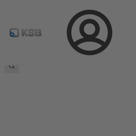
Logg
Produkter
Produktkatalog
ISORIA 20/25
inn
Søkeområde
Søkeområde