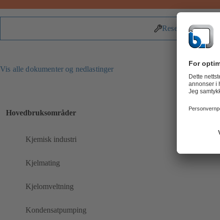
Reservedeler
Vis alle dokumenter og nedlastinger
Hovedbruksområder
Kjemisk industri
Kjelmating
Kjelomveltning
Kondensatpumping