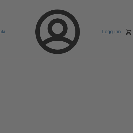
akt
Logg inn