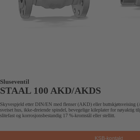
Sluseventil
STAAL 100 AKD/AKDS
Skyvespjeld etter DIN/EN med flenser (AKD) eller buttskjøtsveising 
sveiset hus, ikke-dreiende spindel, bevegelige kileplater for nøyaktig tilp
slitefast og korrosjonsbestandig 17 %-kromstål eller stellitt.
KSB-kontakt