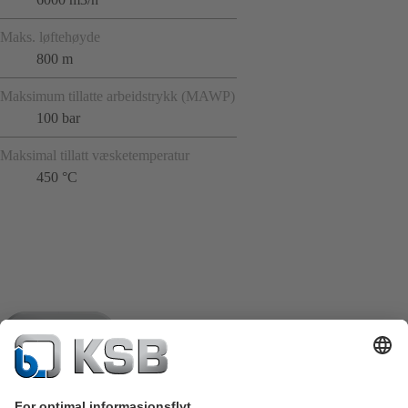
Maks. løftehøyde
800 m
Maksimum tillatte arbeidstrykk (MAWP)
100 bar
Maksimal tillatt væsketemperatur
450 °C