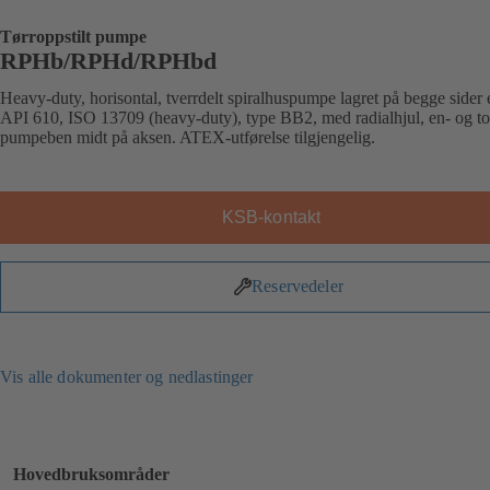
Tørroppstilt pumpe
RPHb/RPHd/RPHbd
Heavy-duty, horisontal, tverrdelt spiralhuspumpe lagret på begge sider e
API 610, ISO 13709 (heavy-duty), type BB2, med radialhjul, en- og to
pumpeben midt på aksen. ATEX-utførelse tilgjengelig.
KSB-kontakt
Reservedeler
Vis alle dokumenter og nedlastinger
Hovedbruksområder