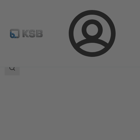
Logg
Produkter
Produktkatalog
RPHb/RPHd/RPHbd
inn
Søkeområde
Søkeområde