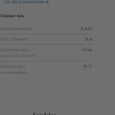
Vis alle bruksområder
Tekniske data
Maksimum mengde
8 m3/h
Maks. løftehøyde
54 m
Maksimum tillatte
10 bar
arbeidstrykk (MAWP)
Maksimal tillatt
50 °C
væsketemperatur