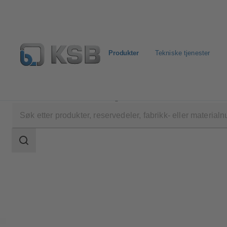
Produkter
Tekniske tjenester
Produkter
Produktkatalog
MultiEco
Søkeområde
Søkeområde