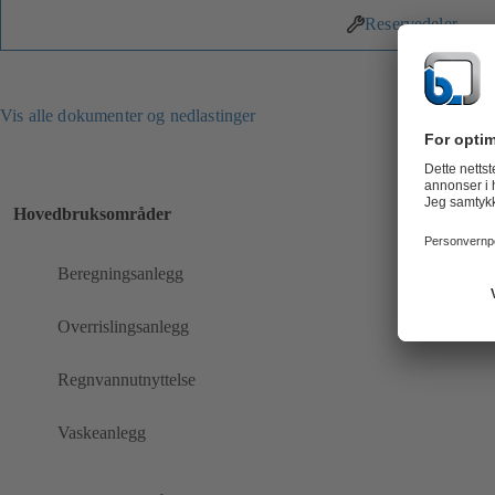
Reservedeler
Vis alle dokumenter og nedlastinger
Hovedbruksområder
Beregningsanlegg
Overrislingsanlegg
Regnvannutnyttelse
Vaskeanlegg