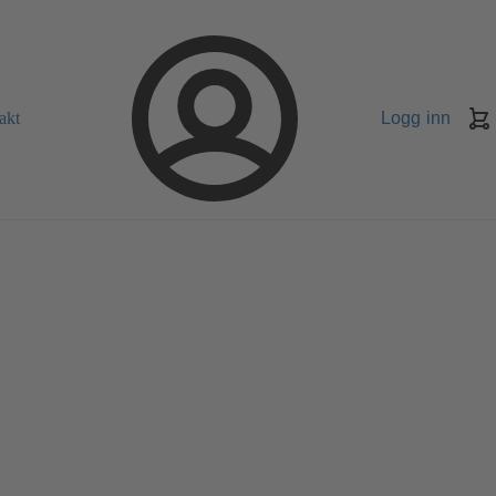
akt
Logg inn