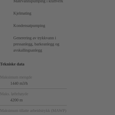
Matevannspumping i kraftverk
Kjelmating
Kondensatpumping
Generering av trykkvann i
pressanlegg, barkeanlegg og
avskallingsanlegg
Tekniske data
Maksimum mengde
1440 m3/h
Maks. løftehøyde
4200 m
Maksimum tillatte arbeidstrykk (MAWP)