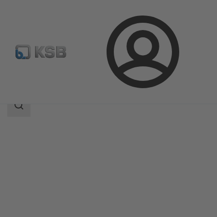
Logg
Produkter
Produktkatalog
HG
inn
Søkeområde
Søkeområde