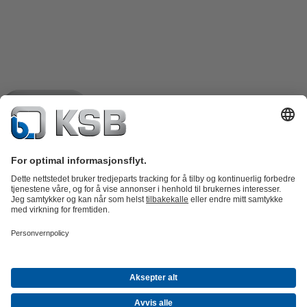
Produktkatalog
Reservedeler
Tekniske tjenester
Shopping
Cart
Programvare og fagkunnskap
Avløp
Vannbehandling
Industri
VVS
Energi
Bedriften
Arrangementer
Presse
Career opportunities at KSB
Sosiale
medier