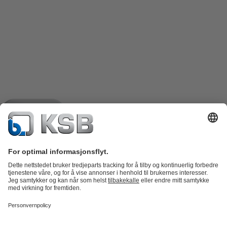
Produktkatalog
Reservedeler
Tekniske tjenester
Shopping
Cart
Programvare og fagkunnskap
Avløp
Vannbehandling
Industri
VVS
Energi