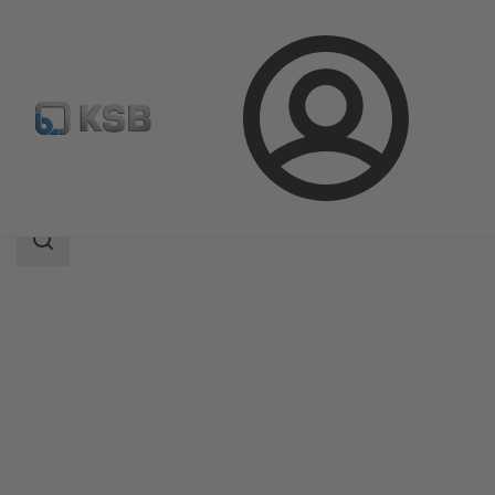
Logg
Produkter
Produktkatalog
AmaCan P
inn
Søkeområde
Søkeområde