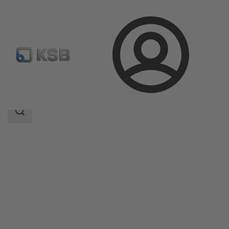
Logg
Produkter
Produktkatalog
PumpMeter
inn
Søkeområde
Søkeområde