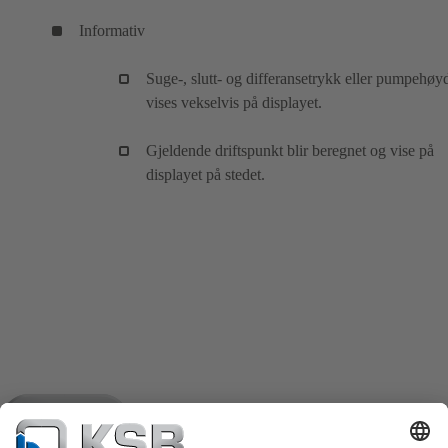
Informativ
Suge-, slutt- og differansetrykk eller pumpehøy
vises vekselvis på displayet.
Gjeldende driftspunkt blir beregnet og vise på
displayet på stedet.