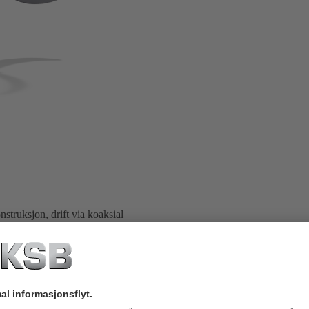
truksjon, drift via koaksial