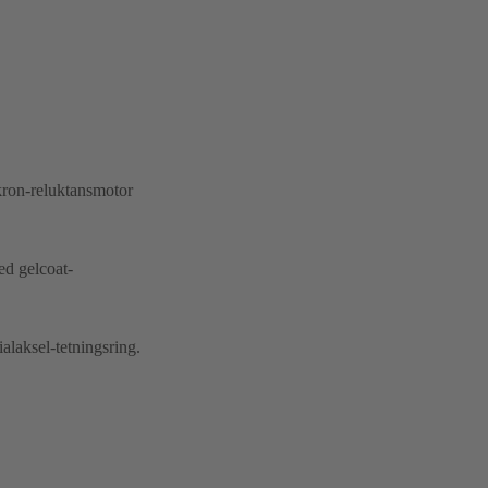
kron-reluktansmotor
ed gelcoat-
alaksel-tetningsring.