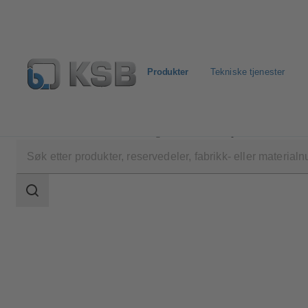
Produkter
Tekniske tjenester
Produkter
Produktkatalog
AmaProp
Søkeområde
Søkeområde