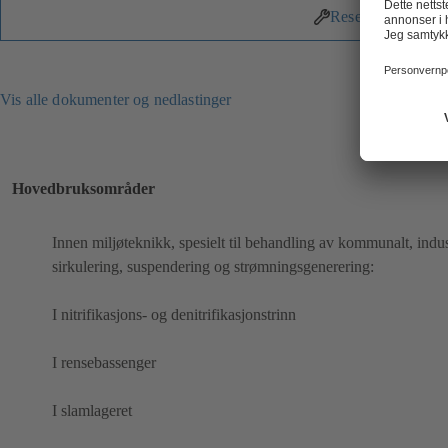
Reservedeler
Vis alle dokumenter og nedlastinger
Hovedbruksområder
Innen miljøteknikk, spesielt til behandling av kommunalt, indu
sirkulering, suspendering og strømningsgenerering:
I nitrifikasjons- og denitrifikasjonstrinn
I rensebassenger
I slamlageret