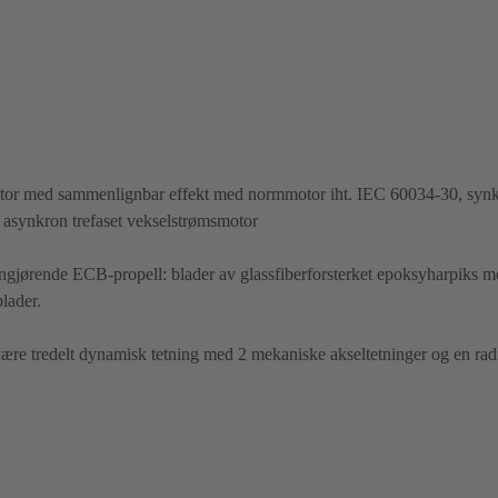
motor med sammenlignbar effekt med normmotor iht. IEC 60034-30, syn
 asynkron trefaset vekselstrømsmotor
ngjørende ECB-propell: blader av glassfiberforsterket epoksyharpiks m
blader.
 være tredelt dynamisk tetning med 2 mekaniske akseltetninger og en radi