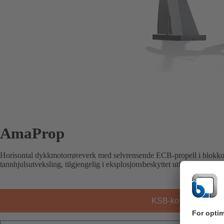
AmaProp
Horisontal dykkmotorrøreverk med selvrensende ECB-propell i blokkons
tannhjulsutveksling, tilgjengelig i eksplosjonsbeskyttet utførelse.
KSB-kontakt