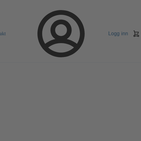
akt
Logg inn