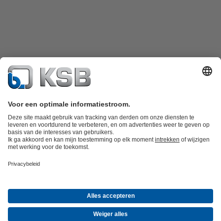
Productcatalogus
KSB SupremeServ: Spare Parts
KSB SupremeServ:
premium service voor pompen en afsluiters
Winkelwagen
Tools
Afvalwatertechniek
Watertechniek
Industrietechniek
Gebouwentechnie
Bedrijf
Informatie evenementen
Persinformatie
Career opportunities at
KSB
Social Media