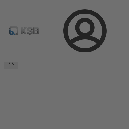
Aanmelding
Producten
Productcatalogus
4AP
Zoekgebied
Zoekgebied