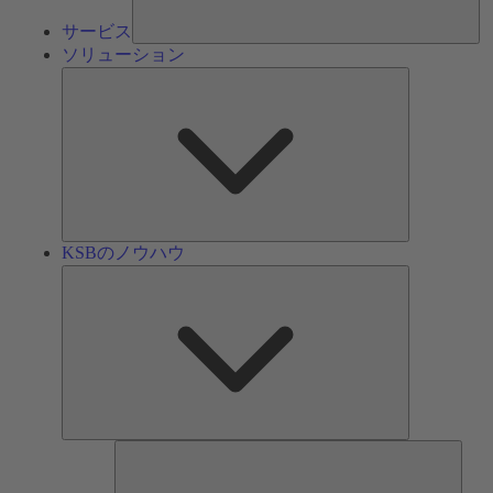
サービス
ソリューション
ソ
リ
ュ
ー
シ
ョ
ン
KSBのノウハウ
KSB
の
ノ
ウ
ハ
ウ
ツ
ー
ル