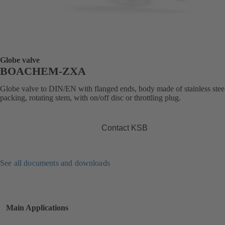
Globe valve
BOACHEM-ZXA
Globe valve to DIN/EN with flanged ends, body made of stainless stee
packing, rotating stem, with on/off disc or throttling plug.
Contact KSB
See all documents and downloads
Main Applications