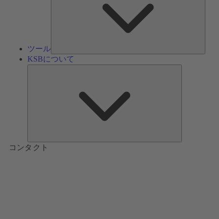
ツール
KSBについて
KSB
に
つ
い
て
コンタクト