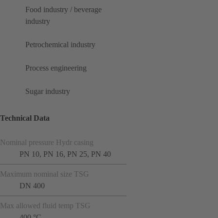
Food industry / beverage
industry
Petrochemical industry
Process engineering
Sugar industry
Technical Data
Nominal pressure Hydr casing
PN 10, PN 16, PN 25, PN 40
Maximum nominal size TSG
DN 400
Max allowed fluid temp TSG
400 °C