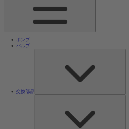
ン
メ
ニ
ュ
ー
ポンプ
バルブ
交
換
部
品
交換部品
サ
ー
ビ
ス