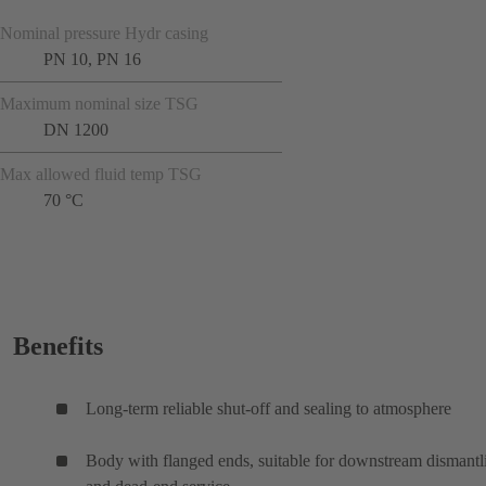
Nominal pressure Hydr casing
PN 10, PN 16
Maximum nominal size TSG
DN 1200
Max allowed fluid temp TSG
70 °C
Benefits
Long-term reliable shut-off and sealing to atmosphere
Body with flanged ends, suitable for downstream dismantl