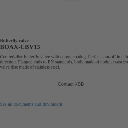
Butterfly valve
BOAX-CBV13
Centred-disc butterfly valve with epoxy coating. Perfect shut-off in eit
direction. Flanged ends to EN standards, body made of nodular cast iro
valve disc made of stainless steel.
Contact KSB
See all documents and downloads