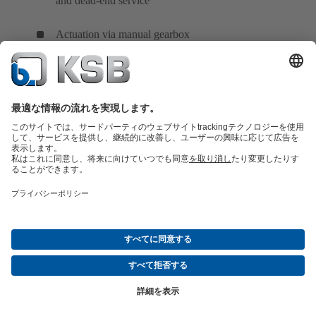
and dead-end service
Actuation via manual gearbox
交換部品の概要
サービスの概要
ツール
廃水技術
水技術
産業技術
建築物管理
エネルギー技術
会社
イベント
プレス
ソーシャルメディア
コンタクト
© KSB LTD.
データ保護
免責条項
会社情報
普通取引約款
Compliance (EN)
（