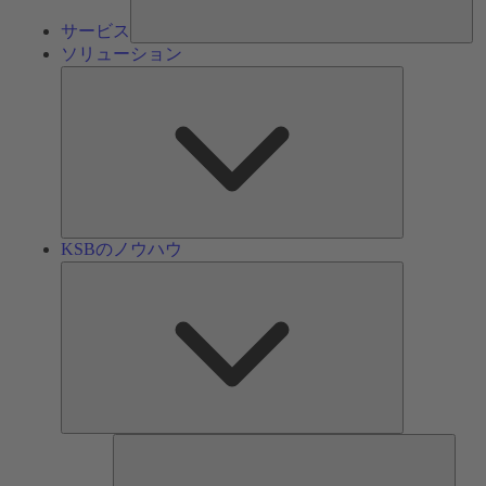
サービス
ソリューション
ソ
リ
ュ
ー
シ
ョ
ン
KSBのノウハウ
KSB
の
ノ
ウ
ハ
ウ
ツ
ー
ル