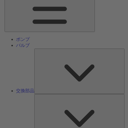
ン
メ
ニ
ュ
ー
ポンプ
バルブ
交
換
部
品
交換部品
サ
ー
ビ
ス