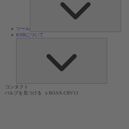
ツール
KSBについて
KSB
に
つ
い
て
コンタクト
バルブを見つける
BOAX-CBV13