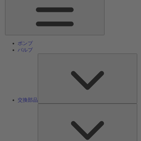
ン
メ
ニ
ュ
ー
ポンプ
バルブ
交
換
部
品
交換部品
サ
ー
ビ
ス