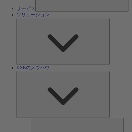
サービス
ソリューション
ソ
リ
ュ
ー
シ
ョ
ン
KSBのノウハウ
KSB
の
ノ
ウ
ハ
ウ
ツ
ー
ル