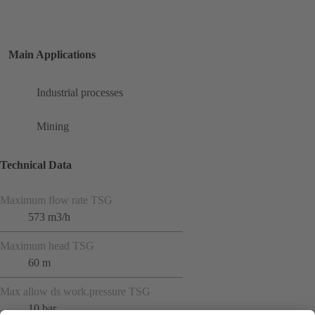
Main Applications
Industrial processes
Mining
Technical Data
Maximum flow rate TSG
573 m3/h
Maximum head TSG
60 m
Max allow ds work.pressure TSG
10 bar