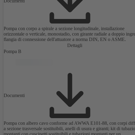
Documenti
Pompa con corpo a spirale a sezione longitudinale, installazione
orizzontale o verticale, monostadio, con girante radiale a doppio ingr
flangia di connessione dell'attuatore a norma DIN, EN o ASME.
Dettagli
Pompa B
Documenti
Pompa con albero cavo conforme ad AWWA E101-88, con corpi diff
a sezione trasversale sostituibili, anelli di usura e giranti; kit di tubazi
montanti con cuscinetti sostituibili e tubazioni montanti per un