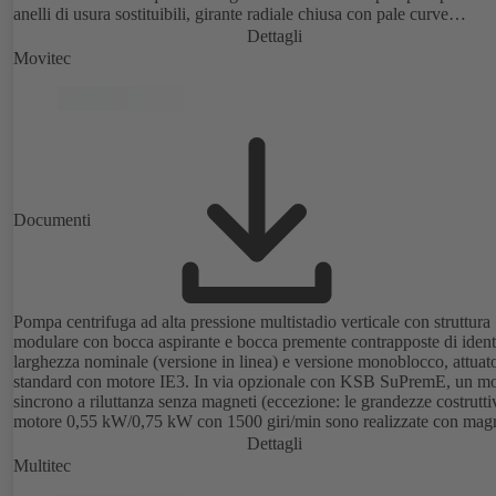
anelli di usura sostituibili, girante radiale chiusa con pale curve
tridimensionali, tenuta meccanica singola e tenuta meccanica doppia
Dettagli
conformi ad EN 12756, albero nella zona della tenuta con bussola di
Movitec
protezione sostituibile. La tipologia di processo consente lo smontagg
giunto, dei supporti e della girante, senza dover separare il corpo po
dalle tubazioni. Punti di fissaggio a norma IEC 60072, dimensioni
involucro a norma DIN V 42673 (07-2011). Disponibile in versione
ATEX. Notevolmente superiore ai requisiti di efficienza delle direttiv
Documenti
Pompa centrifuga ad alta pressione multistadio verticale con struttura
modulare con bocca aspirante e bocca premente contrapposte di ident
larghezza nominale (versione in linea) e versione monoblocco, attuat
standard con motore IE3. In via opzionale con KSB SuPremE, un mo
sincrono a riluttanza senza magneti (eccezione: le grandezze costrutti
motore 0,55 kW/0,75 kW con 1500 giri/min sono realizzate con magn
permanenti) con classe di efficienza IE4/IE5 a norma IEC TS 60034
Dettagli
2:2016, per l'impiego con il sistema di regolazione della velocità tip
Multitec
PumpDrive 2 o KSB PumpDrive 2 Eco senza sensore di posizione d