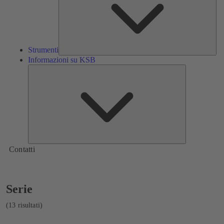
Strumenti
Informazioni su KSB
Informazioni
su
KSB
Contatti
Visualizzazione
Serie
di
13
(13 risultati)
risultati