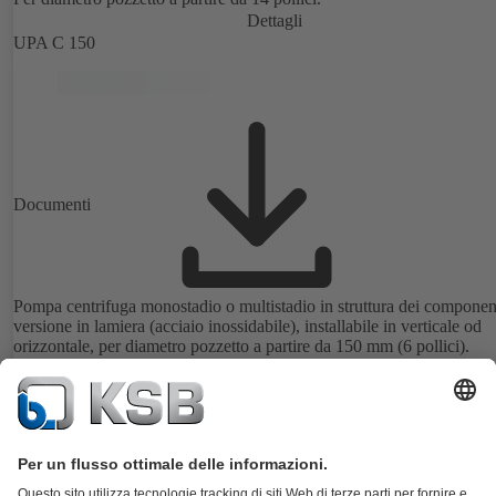
Dettagli
UPA C 150
Documenti
Pompa centrifuga monostadio o multistadio in struttura dei componen
versione in lamiera (acciaio inossidabile), installabile in verticale od
orizzontale, per diametro pozzetto a partire da 150 mm (6 pollici).
Dettagli