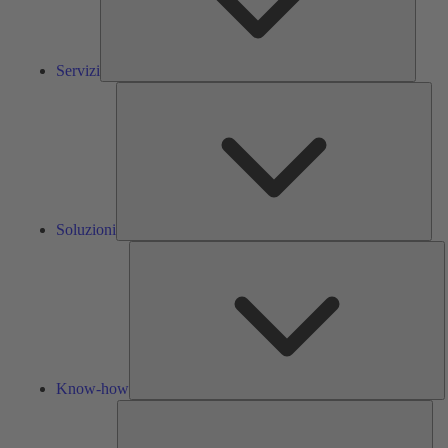
Servizi
Solu
Soluzioni
K
h
Know-how
Str