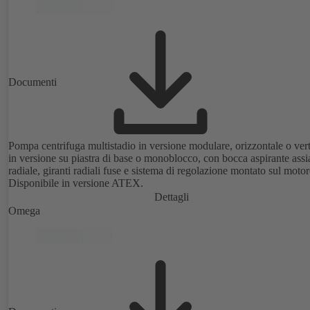
rotore. Punti di fissaggio a norma EN 50347, dimensioni involucro a
norma DIN V 42673 (07-2011). Disponibile in versione ATEX.
Documenti
Pompa centrifuga multistadio in versione modulare, orizzontale o vert
in versione su piastra di base o monoblocco, con bocca aspirante assi
radiale, giranti radiali fuse e sistema di regolazione montato sul motor
Disponibile in versione ATEX.
Dettagli
Omega